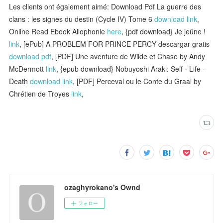
Les clients ont également aimé: Download Pdf La guerre des
clans : les signes du destin (Cycle IV) Tome 6
download link
,
Online Read Ebook Allophonie
here
, {pdf download} Je jeûne !
link
, [ePub] A PROBLEM FOR PRINCE PERCY descargar gratis
download pdf
, [PDF] Une aventure de Wilde et Chase by Andy
McDermott
link
, {epub download} Nobuyoshi Araki: Self - Life -
Death
download link
, [PDF] Perceval ou le Conte du Graal by
Chrétien de Troyes
link
,
ozaghyrokano's Ownd
フォロー