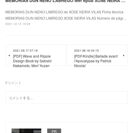
MEMORIAS DUN NENO LABREGO leer epub XOSE NEIRA VILAS
MEMORIAS DUN NENO LABREGO de XOSE NEIRA VILAS Ficha técnica
MEMORIAS DUN NENO LABREGO XOSE NEIRA VILAS Número de pági…
2021.12.14 14:24
2021.09.17 07:19
2021.09.16 04:15
[PDF] Wave and Ripple
[PDF/Kindle] Ballade avant
Design Book by Satoshi
l'Apocalypse by Patrick
Nakamoto, Mori Yuzan
Nicolaï
0
コメント
PR